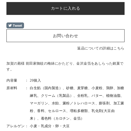
返品についての詳細はこちら
加賀の殿様 前田家御紋の梅鉢にかたどり、金沢金箔をあしらった銘菓で
す。
内容量
20個入
原材料
白生餡（国内製造）、砂糖、麦芽糖、小麦粉、鶏卵、加糖
練乳、クリーム（乳製品）、全粉乳、バター、植物油脂、
マーガリン、水飴、澱粉／トレハロース、膨張剤、加工澱
粉、香料、セルロース、増粘多糖類、乳化剤(大豆由
来）、着色料（カロチン、金箔）
アレルゲン
小麦・乳成分・卵・大豆